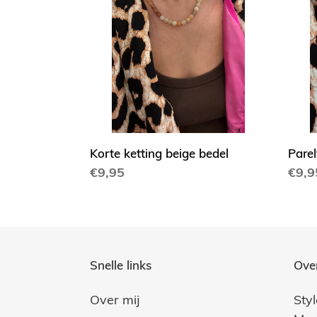
beige
bede
bedel
Korte ketting beige bedel
Parel
Normale
€9,95
Norm
€9,9
prijs
prijs
Snelle links
Ove
Over mij
Sty