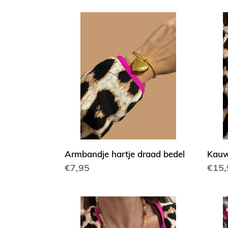
Armbandje
Kauw
hartje
ketti
draad
zwar
bedel
Armbandje hartje draad bedel
Kauw
Normale
€7,95
Norm
€15,
prijs
prijs
Korte
Parel
ketting
ketti