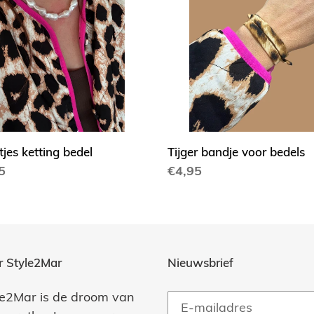
l
voor
bedels
tjes ketting bedel
Tijger bandje voor bedels
ale
5
Normale
€4,95
prijs
r Style2Mar
Nieuwsbrief
le2Mar is de droom van