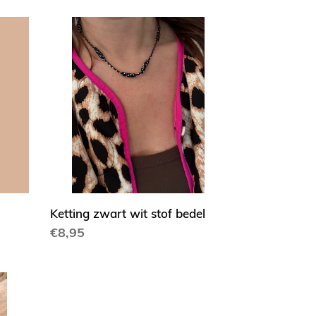
Ketting
zwart
wit
stof
bedel
Ketting zwart wit stof bedel
Normale
€8,95
prijs