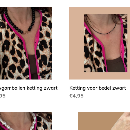
e
c
gomballen
Ketting
ng
voor
t
t
bedel
zwart
i
e
:
gomballen ketting zwart
Ketting voor bedel zwart
ale
95
Normale
€4,95
prijs
tjes
Tijger
ng
bandje