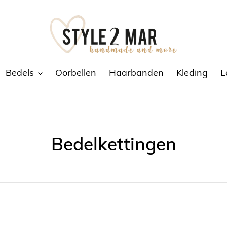
Bedels
Oorbellen
Haarbanden
Kleding
L
C
Bedelkettingen
o
l
l