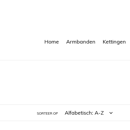
Meteen
naar
de
content
Home
Armbanden
Kettingen
SORTEER OP