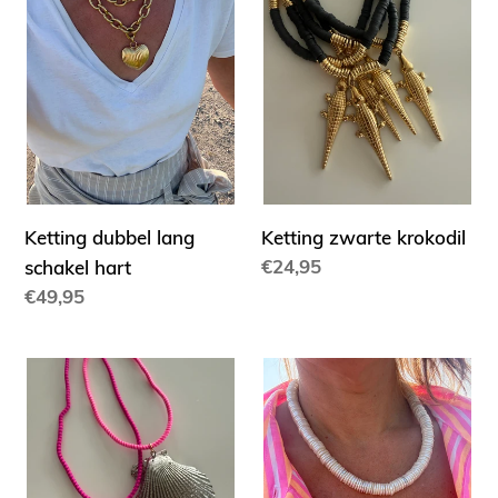
lang
krokodil
e
schakel
hart
:
Ketting dubbel lang
Ketting zwarte krokodil
Normale
€24,95
schakel hart
prijs
Normale
€49,95
prijs
Kettingen
Ketting
drop
schelp
3
schrijfjes
per
so
stuk!
hot!