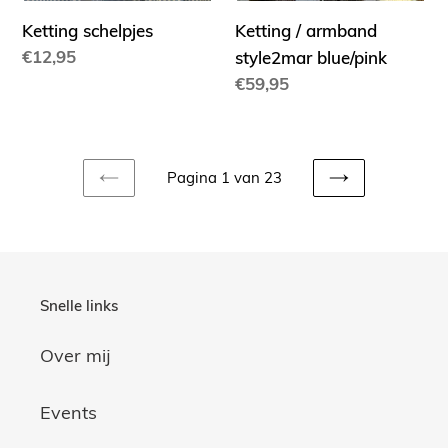
Ketting schelpjes
Ketting / armband
Normale
€12,95
style2mar blue/pink
prijs
Normale
€59,95
prijs
Pagina 1 van 23
VORIGE
VOLGENDE
PAGINA
PAGINA
Snelle links
Over mij
Events