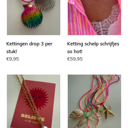
Kettingen drop 3 per
Ketting schelp schrijfjes
stuk!
so hot!
Normale
€9,95
Normale
€59,95
prijs
prijs
Ketting
Beach
schakeltje
ketting
schelp
Mar
drop
2
per
stuk