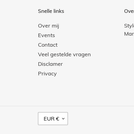
Snelle links
Ove
Over mij
Sty
Mar
Events
Contact
Veel gestelde vragen
Disclamer
Privacy
V
EUR €
A
L