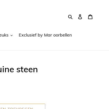
Zoeken
Aanmelden
Winkel
euks
Exclusief by Mar oorbellen
ine steen
EN TOEVOEGEN