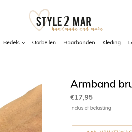
Bedels
Oorbellen
Haarbanden
Kleding
L
Armband bru
Normale
€17,95
prijs
Inclusief belasting
AAN WINKELWAG