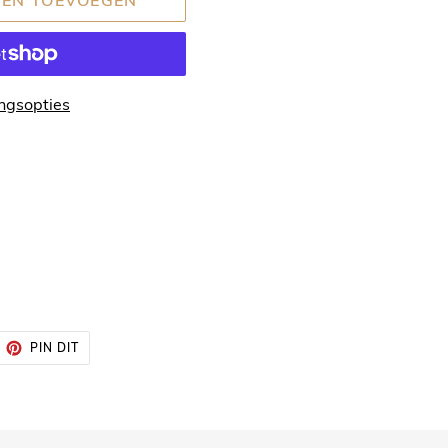
ngsopties
ITTEREN
PINNEN
PIN DIT
OP
ITTER
PINTEREST