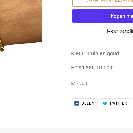
Meer betali
Product
toegevoegen
Kleur: bruin en goud
aan
Polsmaat: 18,5cm
uw
winkelwagen
Metaal
DELEN
TW
DELEN
TWITTER
OP
OP
FACEBOOK
TW