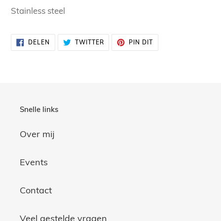
toegevoegen
Stainless steel
aan
uw
DELEN
TWITTEREN
PINNEN
DELEN
TWITTER
PIN DIT
winkelwagen
OP
OP
OP
FACEBOOK
TWITTER
PINTEREST
Snelle links
Over mij
Events
Contact
Veel gestelde vragen