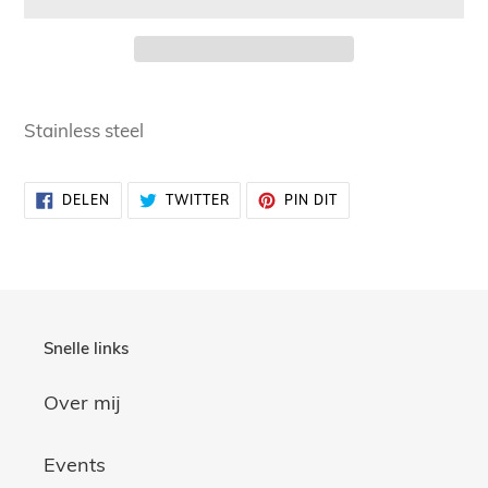
Product
toegevoegen
Stainless steel
aan
uw
DELEN
TWITTEREN
PINNEN
DELEN
TWITTER
PIN DIT
winkelwagen
OP
OP
OP
FACEBOOK
TWITTER
PINTEREST
Snelle links
Over mij
Events