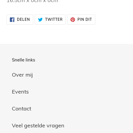
16.5cm x 0cm x 0cm
uw
winkelwagen
DELEN
TWITTEREN
PINNEN
DELEN
TWITTER
PIN DIT
OP
OP
OP
FACEBOOK
TWITTER
PINTEREST
Snelle links
Over mij
Events
Contact
Veel gestelde vragen