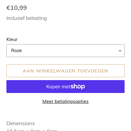
Normale
€10,99
prijs
Inclusief belasting
Kleur
AAN WINKELWAGEN TOEVOEGEN
Meer betalingsopties
Product
toegevoegen
Dimensions
aan