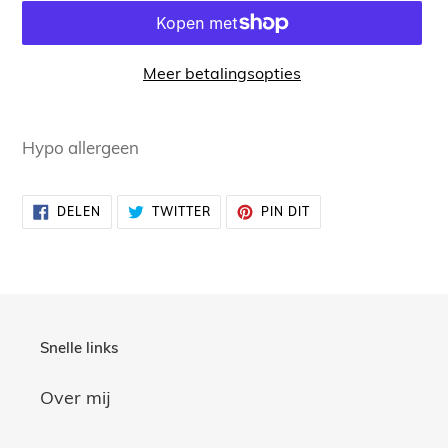
Meer betalingsopties
Product
toegevoegen
Hypo allergeen
aan
uw
DELEN
TWITTEREN
PINNEN
DELEN
TWITTER
PIN DIT
winkelwagen
OP
OP
OP
FACEBOOK
TWITTER
PINTEREST
Snelle links
Over mij