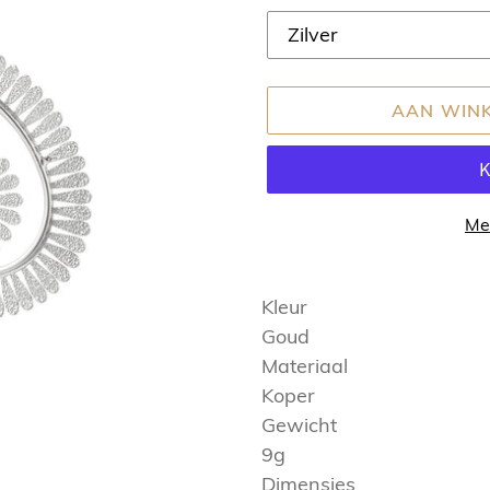
AAN WIN
Me
Product
toegevoegen
Kleur
aan
Goud
uw
Materiaal
winkelwagen
Koper
Gewicht
9g
Dimensies