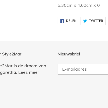
5.30cm x 4.60cm x 0
DELEN
TW
DELEN
TWITTER
OP
OP
FACEBOOK
TW
r Style2Mar
Nieuwsbrief
le2Mar is de droom van
garetha.
Lees meer