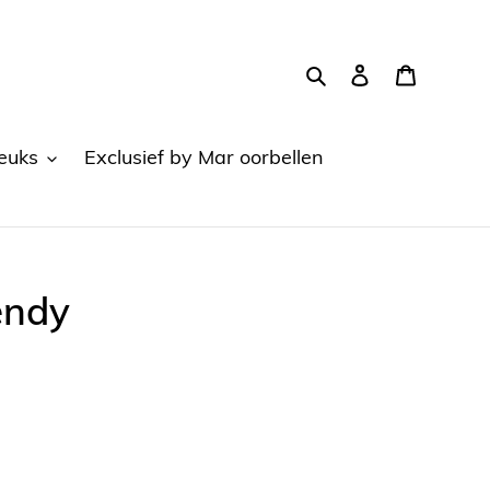
Zoeken
Aanmelden
Winkel
euks
Exclusief by Mar oorbellen
endy