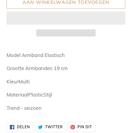
AAN WINKELWAGEN TOEVOEGEN
Product
toegevoegen
Model Armband Elastisch
aan
uw
Grootte Armbanden 19 cm
winkelwagen
KleurMulti
MateriaalPlasticStijl
Trend - seizoen
DELEN
TWITTEREN
PINNEN
DELEN
TWITTER
PIN DIT
OP
OP
OP