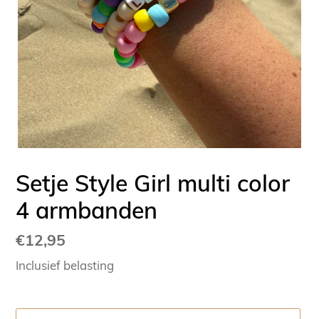
Setje Style Girl multi color
4 armbanden
Normale
€12,95
prijs
Inclusief belasting