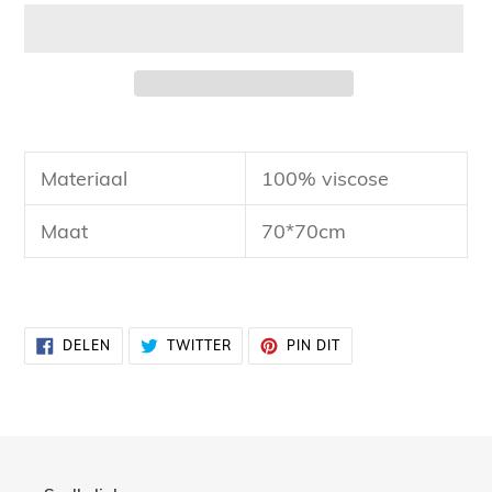
Product
toegevoegen
Materiaal
100% viscose
aan
uw
Maat
70*70cm
winkelwagen
DELEN
TWITTEREN
PINNEN
DELEN
TWITTER
PIN DIT
OP
OP
OP
FACEBOOK
TWITTER
PINTEREST