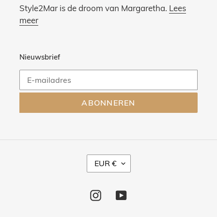
Style2Mar is de droom van Margaretha.
Lees
meer
Nieuwsbrief
ABONNEREN
V
EUR €
A
L
U
Instagram
YouTube
T
A