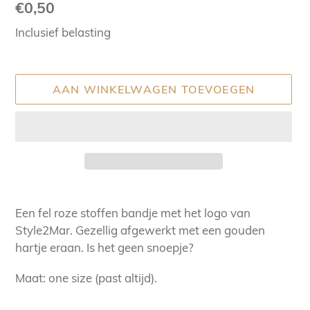
Normale
€0,50
prijs
Inclusief belasting
AAN WINKELWAGEN TOEVOEGEN
Product
toegevoegen
Een fel roze stoffen bandje met het logo van
aan
Style2Mar. Gezellig afgewerkt met een gouden
uw
hartje eraan. Is het geen snoepje?
winkelwagen
Maat: one size (past altijd).